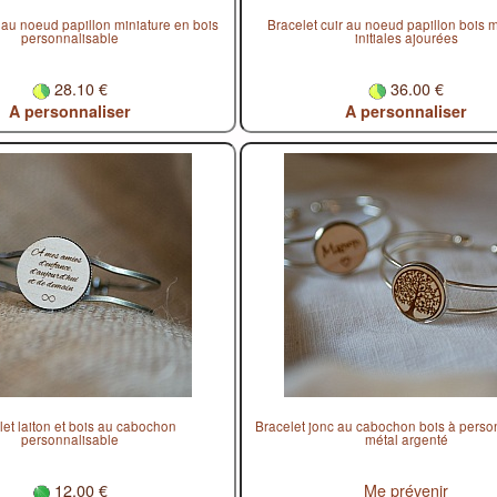
r au noeud papillon miniature en bois
Bracelet cuir au noeud papillon bois m
personnalisable
initiales ajourées
28.10 €
36.00 €
A personnaliser
A personnaliser
let laiton et bois au cabochon
Bracelet jonc au cabochon bois à person
personnalisable
métal argenté
12.00 €
Me prévenir