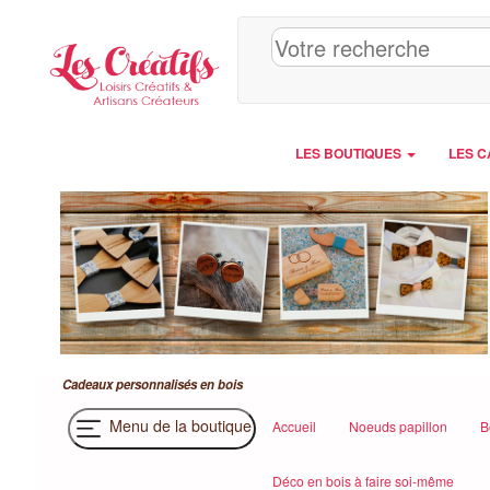
Panneau de gestion des cookies
LES BOUTIQUES
LES C
Cadeaux personnalisés en bois
Menu de la boutique
Accueil
Noeuds papillon
B
Déco en bois à faire soi-même