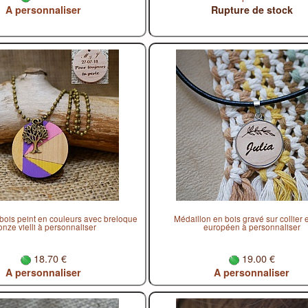
A personnaliser
Rupture de stock
bois peint en couleurs avec breloque
Médaillon en bois gravé sur collier e
onze vielli à personnaliser
européen à personnaliser
18.70 €
19.00 €
A personnaliser
A personnaliser