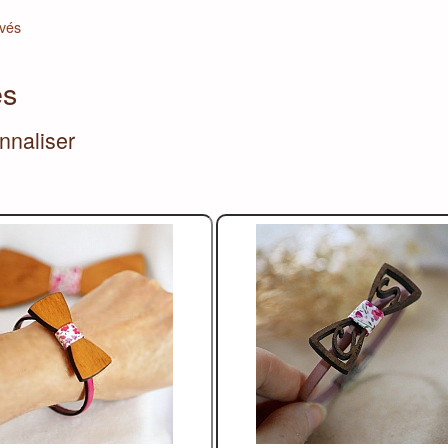
avés
és
nnaliser