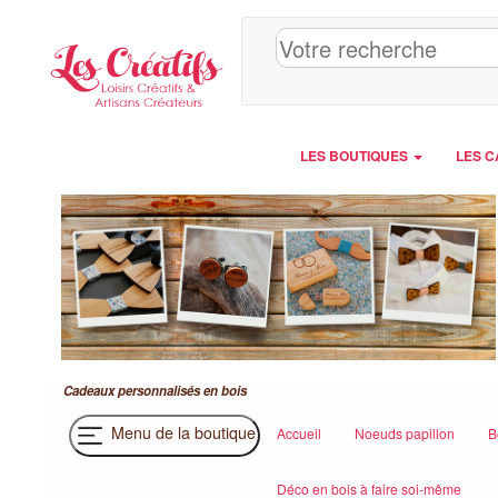
Panneau de gestion des cookies
LES BOUTIQUES
LES C
Cadeaux personnalisés en bois
Menu de la boutique
Accueil
Noeuds papillon
B
Déco en bois à faire soi-même