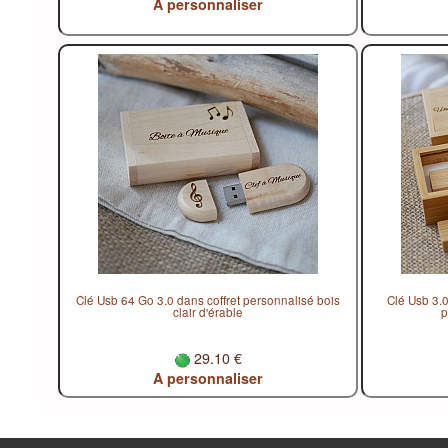
A personnaliser
Clé Usb 64 Go 3.0 dans coffret personnalisé bois
Clé Usb 3.
clair d'érable
p
29.10 €
A personnaliser
FAQ : Livraison & Retours
Conditions générales d