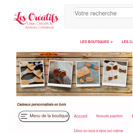
Panneau de gestion des cookies
LES BOUTIQUES
LES C
Cadeaux personnalisés en bois
Menu de la boutique
Accueil
Noeuds papillon
Déco en bois à faire soi-même