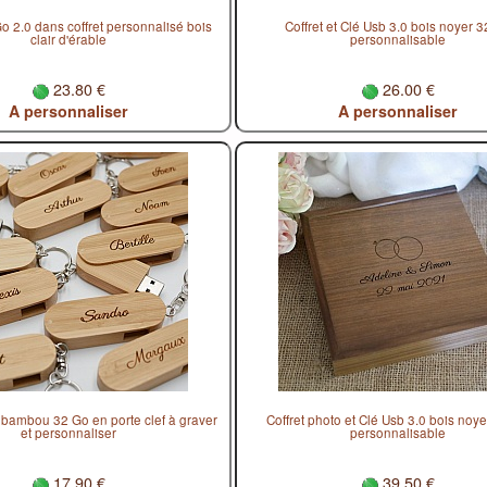
o 2.0 dans coffret personnalisé bois
Coffret et Clé Usb 3.0 bois noyer 
clair d'érable
personnalisable
23.80 €
26.00 €
A personnaliser
A personnaliser
 bambou 32 Go en porte clef à graver
Coffret photo et Clé Usb 3.0 bois noy
et personnaliser
personnalisable
17.90 €
39.50 €