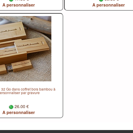
A personnaliser
A personnaliser
0 32 Go dans coffret bois bambou à
ersonnaliser par gravure
26.00 €
A personnaliser
e vente
Confidentialité
1ère commande ?
Renoncer au contrat ici