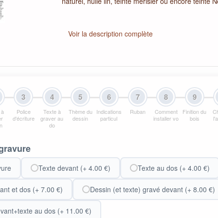
naturel, huilé lin, teinté merisier ou encore teinté 
Voir la description complète
3
4
5
6
7
8
9
 à
Police
Texte à
Thème du
Indications
Ruban
Comment
Finition du
Ch
er
d'écriture
graver au
dessin
particul
installer vo
bois
l'
n
do
gravure
vure
Texte devant (+ 4.00 €)
Texte au dos (+ 4.00 €)
ant et dos (+ 7.00 €)
Dessin (et texte) gravé devant (+ 8.00 €)
vant+texte au dos (+ 11.00 €)