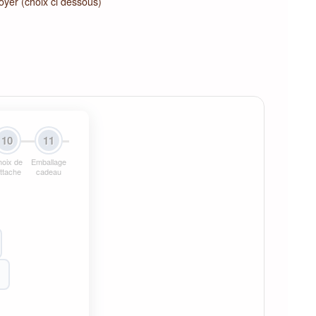
Noyer (choix ci dessous)
10
11
oix de
Emballage
attache
cadeau