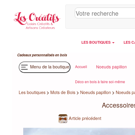
Panneau de gestion des cookies
LES BOUTIQUES
LES C
Cadeaux personnalisés en bois
Menu de la boutique
Noeuds papillon
Accueil
Déco en bois à faire soi-même
Les boutiques
>
Mots de Bois
>
Noeuds papillon
>
Noeuds pa
Accessoires
Article précédent