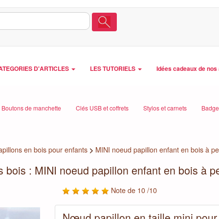
ATEGORIES D'ARTICLES
LES TUTORIELS
Idées cadeaux de nos 
Boutons de manchette
Clés USB et coffrets
Stylos et carnets
Badges
pillons en bois pour enfants
>
MINI noeud papillon enfant en bois à pe
 bois : MINI noeud papillon enfant en bois à p
Note de 10 /10
Nœud papillon en taille mini pour 