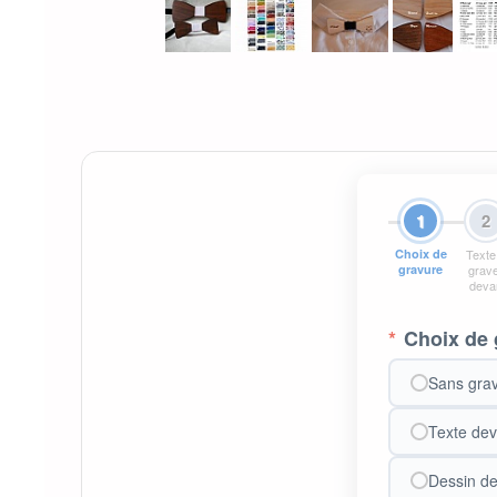
1
2
Choix de
Texte
gravure
grav
deva
*
Choix de 
Sans gra
Texte dev
Dessin de