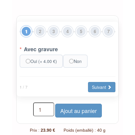
1
2
3
4
5
6
7
*
Avec gravure
Oui (+ 4.00 €)
Non
Suivant
1
/ 7
Prix :
23.90 €
Poids (emballé) : 40 g