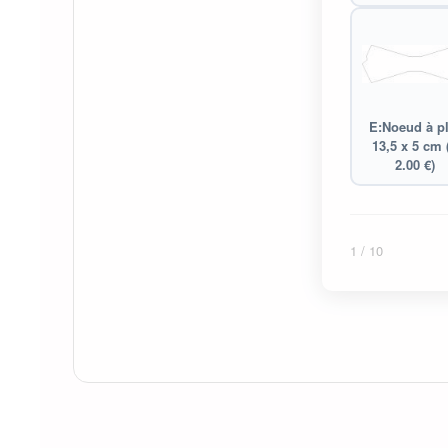
E:Noeud à pl
13,5 x 5 cm 
2.00 €)
1
/ 10