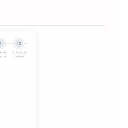
9
10
ix de
Emballage
tache
cadeau