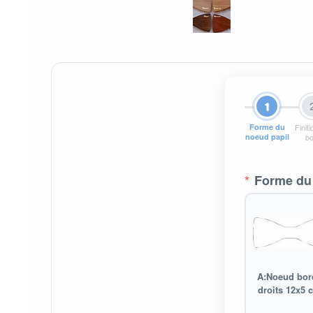
1
Forme du
Finit
noeud papil
bo
*
Forme du 
A:Noeud bor
droits 12x5 