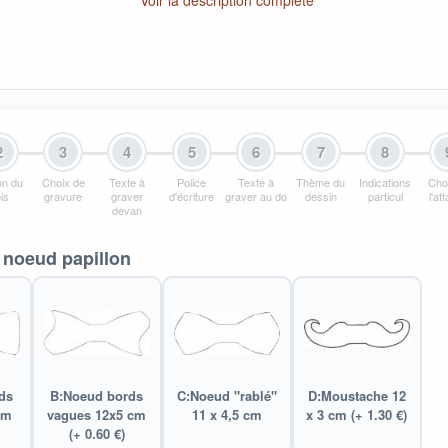
Voir la description complète
2
3
4
5
6
7
8
ion du
Choix de
Texte à
Police
Texte à
Thème du
Indications
Cho
is
gravure
graver
d'écriture
graver au do
dessin
particul
l'at
devan
noeud papillon
ds
B:Noeud bords
C:Noeud "rablé"
D:Moustache 12
cm
vagues 12x5 cm
11 x 4,5 cm
x 3 cm (+ 1.30 €)
(+ 0.60 €)