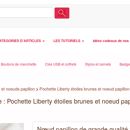
ATEGORIES D'ARTICLES
LES TUTORIELS
Idées cadeaux de nos 
Boutons de manchette
Clés USB et coffrets
Stylos et carnets
Badges
 et noeuds papillon
>
Pochette Liberty étoiles brunes et noeud papillon
 Pochette Liberty étoiles brunes et noeud papi
Nœud papillon de grande qualité 