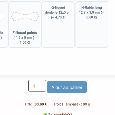
G-Noeud
H-Rablé long
dentelle 12x5 cm
12,7 x 3,9 cm (+
(+ 4.70 €)
0.60 €)
is
F:Noeud pointu
(+
14,5 x 5 cm (+
1.50 €)
Prix :
33.60 €
Poids (emballé) : 60 g
3 disponible(s)