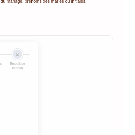
e du mariage, prénoms des mariés ou initiales,
8
ns
Emballage
cadeau