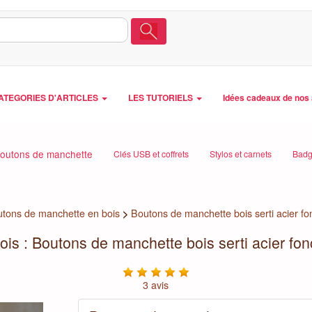
ATEGORIES D'ARTICLES
LES TUTORIELS
Idées cadeaux de nos 
outons de manchette
Clés USB et coffrets
Stylos et carnets
Badg
tons de manchette en bois
>
Boutons de manchette bois serti acier 
is : Boutons de manchette bois serti acier fo
3 avis