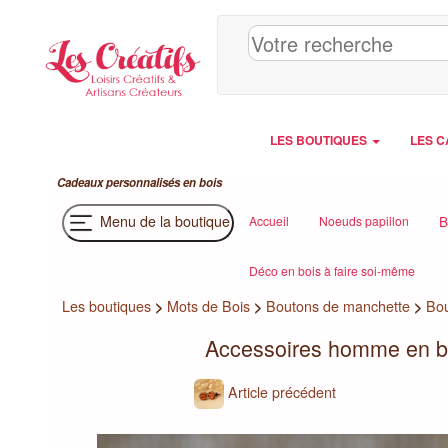
Panneau de gestion des cookies
LES BOUTIQUES
LES C
Cadeaux personnalisés en bois
Menu de la boutique
B
Accueil
Noeuds papillon
Déco en bois à faire soi-même
Les boutiques
>
Mots de Bois
>
Boutons de manchette
>
Bou
Accessoires homme en bo
Article précédent