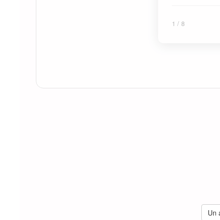
1
/ 8
Un a