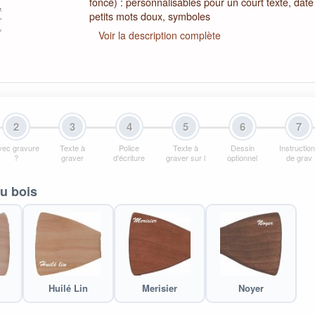
foncé) : personnalisables pour un court texte, dat
petits mots doux, symboles
Voir la description complète
2
3
4
5
6
7
vec gravure
Texte à
Police
Texte à
Dessin
Instructio
?
graver
d'écriture
graver sur l
optionnel
de grav
u bois
Huilé Lin
Merisier
Noyer