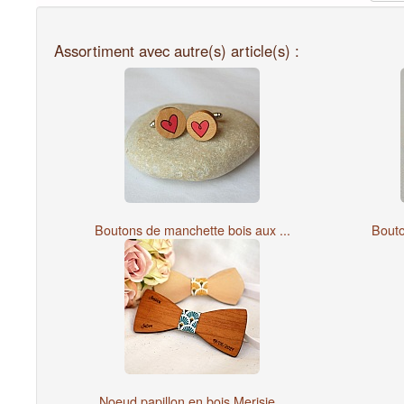
Assortiment avec autre(s) article(s) :
Boutons de manchette bois aux ...
Bouto
Noeud papillon en bois Merisie...